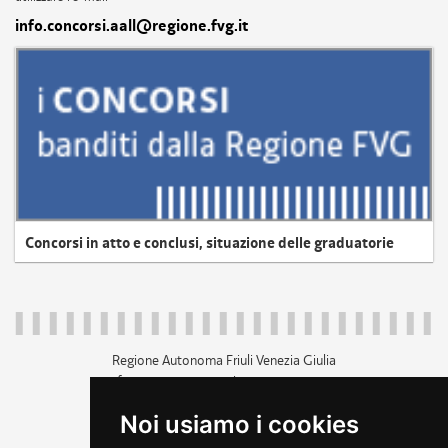
info.concorsi.aall@regione.fvg.it
Concorsi in atto e conclusi, situazione delle graduatorie
Regione Autonoma Friuli Venezia Giulia
c.f. 80014930327; p.iva 00526040324
piazza Unità d'Italia 1 Trieste
Noi usiamo i cookies
+39 040 3771111
regione.friuliveneziagiulia@certregione.fvg.it