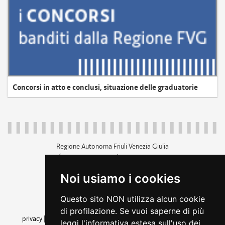
Concorsi in atto e conclusi, situazione delle graduatorie
Regione Autonoma Friuli Venezia Giulia
c.f. 80014930327; p.iva 00526040324
piazza Unità d'Italia 1 Trieste
Noi usiamo i cookies
+39 040 3771111
regione.friuliveneziagiulia@certregione.fvg.it
Questo sito NON utilizza alcun cookie
amministrazione trasparente
di profilazione. Se vuoi saperne di più
privacy
|
cookie
|
note legali
|
accessibilità
|
rss
|
dichiarazione di
leggi l'informativa estesa sull'uso dei