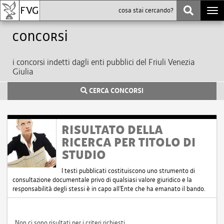
Togg
navi
Concorsi
i concorsi indetti dagli enti pubblici del Friuli Venezia
Giulia
CERCA CONCORSI
RISULTATO DELLA
RICERCA PER TITOLO DI
STUDIO
I testi pubblicati costituiscono uno strumento di
consultazione documentale privo di qualsiasi valore giuridico e la
responsabilità degli stessi è in capo all'Ente che ha emanato il bando.
Non ci sono risultati per i criteri richiesti.