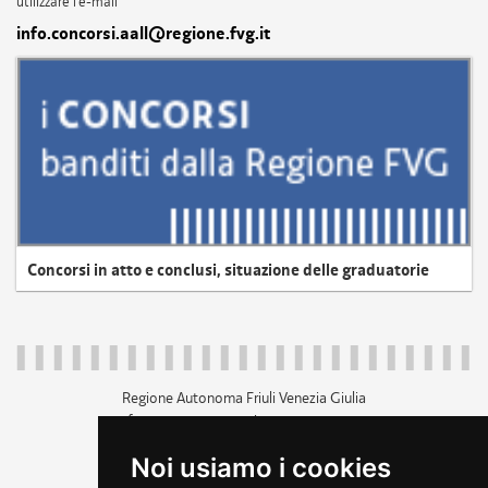
utilizzare l'e-mail
info.concorsi.aall@regione.fvg.it
Concorsi in atto e conclusi, situazione delle graduatorie
Regione Autonoma Friuli Venezia Giulia
c.f. 80014930327; p.iva 00526040324
piazza Unità d'Italia 1 Trieste
Noi usiamo i cookies
+39 040 3771111