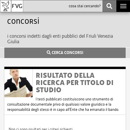
Togg
navi
Concorsi
i concorsi indetti dagli enti pubblici del Friuli Venezia
Giulia
CERCA CONCORSI
RISULTATO DELLA
RICERCA PER TITOLO DI
STUDIO
I testi pubblicati costituiscono uno strumento di
consultazione documentale privo di qualsiasi valore giuridico e la
responsabilità degli stessi è in capo all'Ente che ha emanato il bando.
Non ci sono risultati per i criteri richiesti.