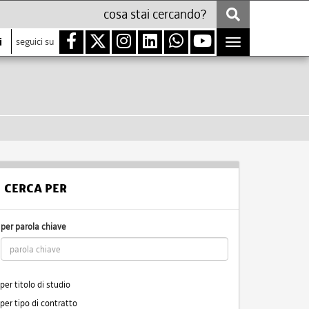
i
seguici su
Toggle
navigation
CERCA PER
per parola chiave
per titolo di studio
per tipo di contratto