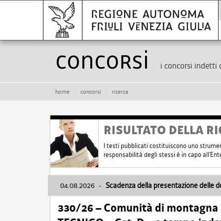
Concorsi
i concorsi indetti 
home
concorsi
ricerca
RISULTATO DELLA RI
I testi pubblicati costituiscono uno strume
responsabilità degli stessi è in capo all'E
04.08.2026
-
Scadenza della presentazione delle 
330/26 – Comunità di montagna