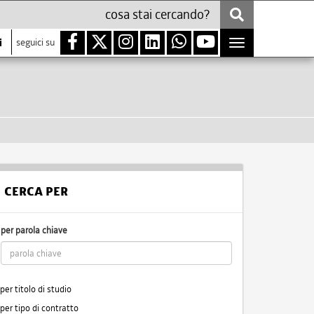
i
seguici su
Toggle
navigation
CERCA PER
per parola chiave
per titolo di studio
per tipo di contratto