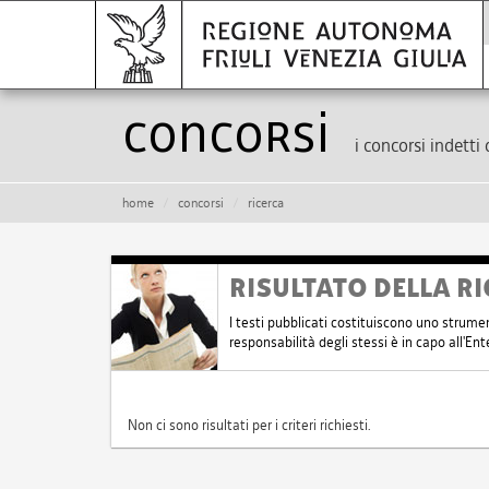
Concorsi
i concorsi indetti 
home
concorsi
ricerca
RISULTATO DELLA RI
I testi pubblicati costituiscono uno strume
responsabilità degli stessi è in capo all'E
Non ci sono risultati per i criteri richiesti.