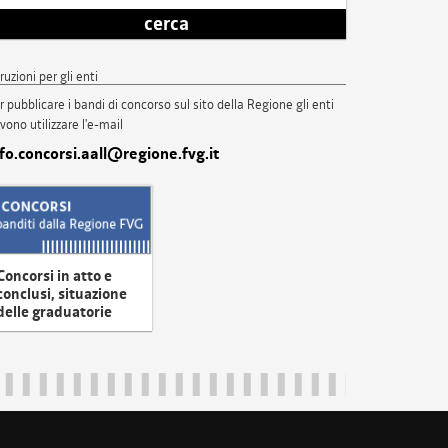
cerca
truzioni per gli enti
r pubblicare i bandi di concorso sul sito della Regione gli enti
vono utilizzare l'e-mail
nfo.concorsi.aall@regione.fvg.it
Concorsi in atto e
conclusi, situazione
delle graduatorie
uliveneziagiulia@certregione.fvg.it