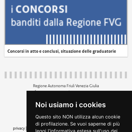
Concorsi in atto e conclusi, situazione delle graduatorie
Regione Autonoma Friuli Venezia Giulia
c.f. 80014930327; p.iva 00526040324
piazza Unità d'Italia 1 Trieste
Noi usiamo i cookies
+39 040 3771111
regione.friuliveneziagiulia@certregione.fvg.it
Questo sito NON utilizza alcun cookie
amministrazione trasparente
di profilazione. Se vuoi saperne di più
privacy
|
cookie
|
note legali
|
accessibilità
|
rss
|
dichiarazione di
leggi l'informativa estesa sull'uso dei