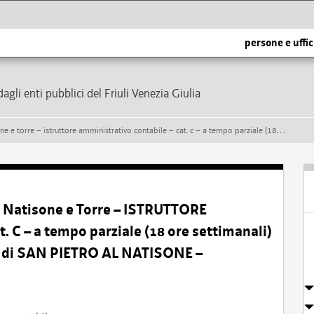
persone e uffic
dagli enti pubblici del Friuli Venezia Giulia
tabile – cat. c – a tempo parziale (18 ore settimanali) e indeterminato – presso il comune di san pietro al natisone – formazione di una graduatoria
 Natisone e Torre – ISTRUTTORE
 – a tempo parziale (18 ore settimanali)
e di SAN PIETRO AL NATISONE –