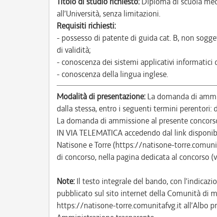
Titolo di studio richiesto:
Diploma di scuola med
all’Università, senza limitazioni.
Requisiti richiesti:
- possesso di patente di guida cat. B, non sogge
di validità;
- conoscenza dei sistemi applicativi informatici
- conoscenza della lingua inglese.
Modalità di presentazione:
La domanda di ammiss
dalla stessa, entro i seguenti termini perentori
La domanda di ammissione al presente concor
IN VIA TELEMATICA accedendo dal link disponibi
Natisone e Torre (https://natisone-torre.comun
di concorso, nella pagina dedicata al concorso (
Note:
Il testo integrale del bando, con l’indicazio
pubblicato sul sito internet della Comunità di m
https://natisone-torre.comunitafvg.it all’Albo pr