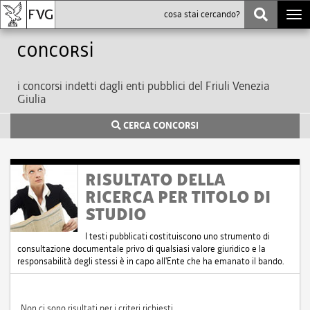
Togg
navi
Concorsi
i concorsi indetti dagli enti pubblici del Friuli Venezia
Giulia
CERCA CONCORSI
RISULTATO DELLA
RICERCA PER TITOLO DI
STUDIO
I testi pubblicati costituiscono uno strumento di
consultazione documentale privo di qualsiasi valore giuridico e la
responsabilità degli stessi è in capo all'Ente che ha emanato il bando.
Non ci sono risultati per i criteri richiesti.