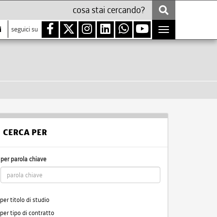
i
seguici su
Toggle
navigation
CERCA PER
per parola chiave
per titolo di studio
per tipo di contratto