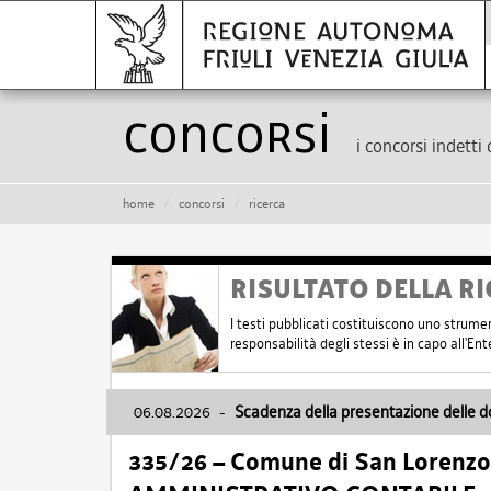
Concorsi
i concorsi indetti 
home
concorsi
ricerca
RISULTATO DELLA RI
I testi pubblicati costituiscono uno strume
responsabilità degli stessi è in capo all'E
06.08.2026
-
Scadenza della presentazione delle 
335/26 – Comune di San Lorenzo 