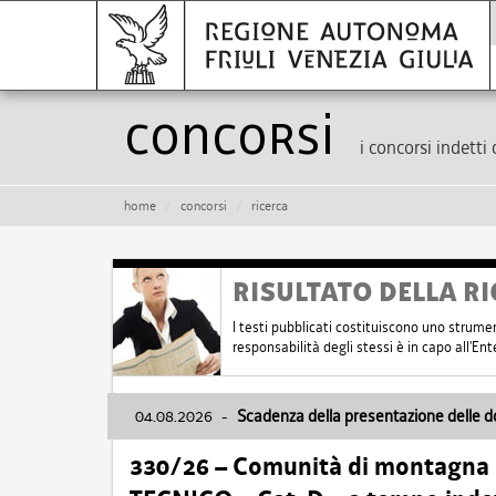
Concorsi
i concorsi indetti 
home
concorsi
ricerca
RISULTATO DELLA RI
I testi pubblicati costituiscono uno strume
responsabilità degli stessi è in capo all'E
04.08.2026
-
Scadenza della presentazione delle 
330/26 – Comunità di montagna