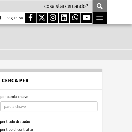
i
seguici su
Toggle
navigation
CERCA PER
per parola chiave
per titolo di studio
per tipo di contratto