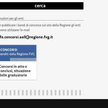
cerca
truzioni per gli enti
r pubblicare i bandi di concorso sul sito della Regione gli enti
vono utilizzare l'e-mail
nfo.concorsi.aall@regione.fvg.it
Concorsi in atto e
conclusi, situazione
delle graduatorie
uliveneziagiulia@certregione.fvg.it