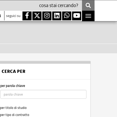
i
seguici su
Toggle
navigation
CERCA PER
per parola chiave
per titolo di studio
per tipo di contratto