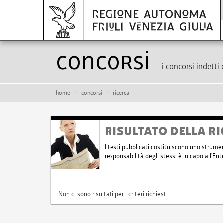
Concorsi
i concorsi indetti 
home
concorsi
ricerca
RISULTATO DELLA RI
I testi pubblicati costituiscono uno strume
responsabilità degli stessi è in capo all'E
Non ci sono risultati per i criteri richiesti.