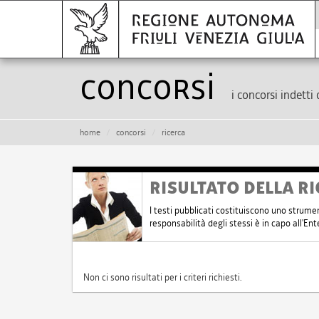
Concorsi
i concorsi indetti 
home
concorsi
ricerca
RISULTATO DELLA RI
I testi pubblicati costituiscono uno strume
responsabilità degli stessi è in capo all'E
Non ci sono risultati per i criteri richiesti.