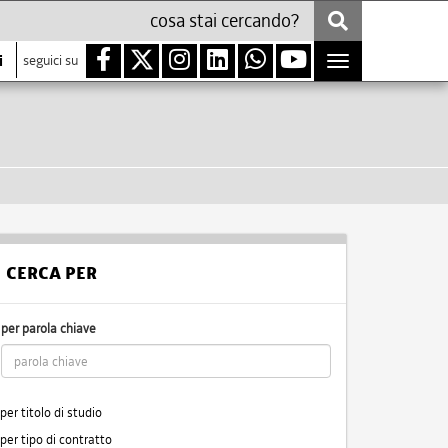
i
seguici su
Toggle
navigation
CERCA PER
per parola chiave
per titolo di studio
per tipo di contratto