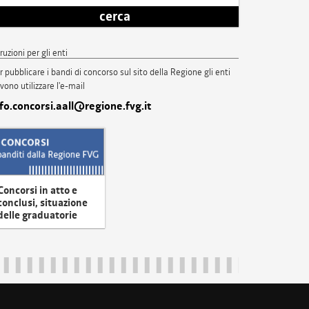
cerca
truzioni per gli enti
r pubblicare i bandi di concorso sul sito della Regione gli enti
vono utilizzare l'e-mail
nfo.concorsi.aall@regione.fvg.it
Concorsi in atto e
conclusi, situazione
delle graduatorie
uliveneziagiulia@certregione.fvg.it