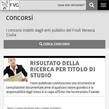
Togg
navi
Concorsi
i concorsi indetti dagli enti pubblici del Friuli Venezia
Giulia
CERCA CONCORSI
RISULTATO DELLA
RICERCA PER TITOLO DI
STUDIO
I testi pubblicati costituiscono uno strumento di
consultazione documentale privo di qualsiasi valore giuridico e la
responsabilità degli stessi è in capo all'Ente che ha emanato il bando.
Non ci sono risultati per i criteri richiesti.