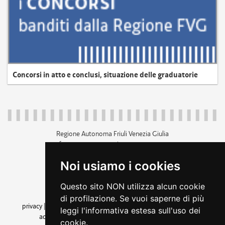
Concorsi in atto e conclusi, situazione delle graduatorie
Regione Autonoma Friuli Venezia Giulia
c.f. 80014930327; p.iva 00526040324
piazza Unità d'Italia 1 Trieste
Noi usiamo i cookies
+39 040 3771111
regione.friuliveneziagiulia@certregione.fvg.it
Questo sito NON utilizza alcun cookie
amministrazione trasparente
di profilazione. Se vuoi saperne di più
privacy
|
cookie
|
note legali
|
accessibilità
|
rss
|
dichiarazione di
leggi l'informativa estesa sull'uso dei
accessibilità
|
feedback
|
cambio preferenze cookie
cookie.