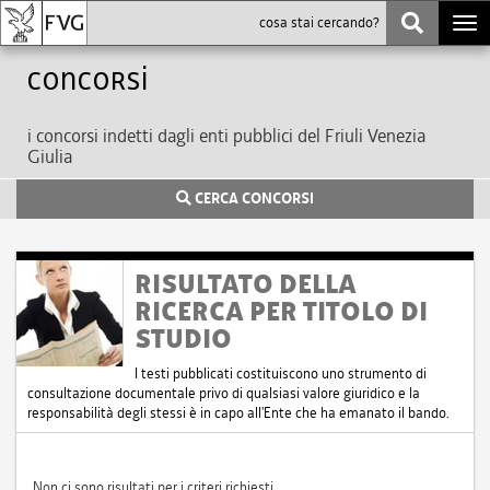
Togg
navi
Concorsi
i concorsi indetti dagli enti pubblici del Friuli Venezia
Giulia
CERCA CONCORSI
RISULTATO DELLA
RICERCA PER TITOLO DI
STUDIO
I testi pubblicati costituiscono uno strumento di
consultazione documentale privo di qualsiasi valore giuridico e la
responsabilità degli stessi è in capo all'Ente che ha emanato il bando.
Non ci sono risultati per i criteri richiesti.