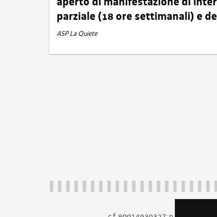
aperto di manifestazione di int
parziale (18 ore settimanali) e 
ASP La Quiete
c.f. 80014930327; p.iva 005260