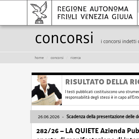
Concorsi
i concorsi indetti 
home
concorsi
ricerca
RISULTATO DELLA RI
I testi pubblicati costituiscono uno strume
responsabilità degli stessi è in capo all'E
26.06.2026
-
Scadenza della presentazione delle 
282/26 – LA QUIETE Azienda Pubbl