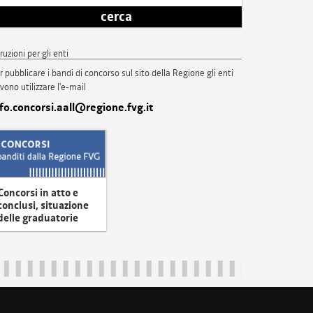
cerca
truzioni per gli enti
r pubblicare i bandi di concorso sul sito della Regione gli enti
vono utilizzare l'e-mail
nfo.concorsi.aall@regione.fvg.it
Concorsi in atto e
conclusi, situazione
delle graduatorie
uliveneziagiulia@certregione.fvg.it