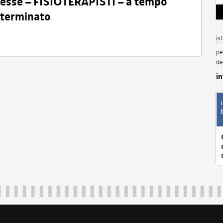
eresse – FISIOTERAPISTI – a tempo
determinato
is
pe
de
i
Regione Autonoma Friuli Venezia Giulia
40324
|
piazza Unità d'Italia 1 Trieste
|
+39 040 3771111
|
regione.fri