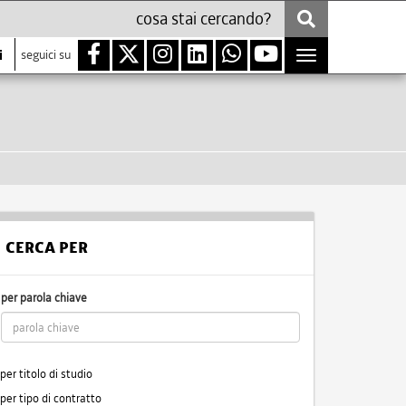
i
seguici su
Toggle
navigation
CERCA PER
per parola chiave
per titolo di studio
per tipo di contratto