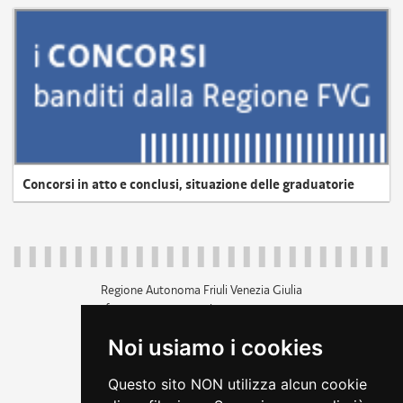
Concorsi in atto e conclusi, situazione delle graduatorie
Regione Autonoma Friuli Venezia Giulia
c.f. 80014930327; p.iva 00526040324
piazza Unità d'Italia 1 Trieste
Noi usiamo i cookies
+39 040 3771111
regione.friuliveneziagiulia@certregione.fvg.it
Questo sito NON utilizza alcun cookie
amministrazione trasparente