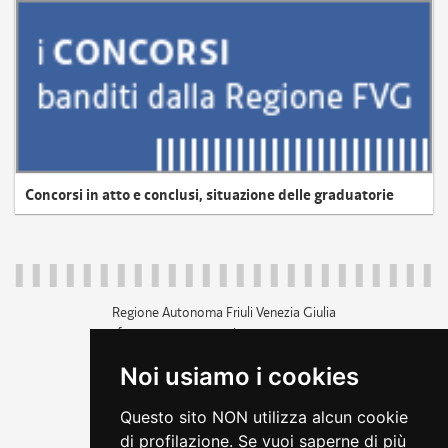
Concorsi in atto e conclusi, situazione delle graduatorie
Regione Autonoma Friuli Venezia Giulia
c.f. 80014930327; p.iva 00526040324
piazza Unità d'Italia 1 Trieste
Noi usiamo i cookies
+39 040 3771111
regione.friuliveneziagiulia@certregione.fvg.it
Questo sito NON utilizza alcun cookie
amministrazione trasparente
di profilazione. Se vuoi saperne di più