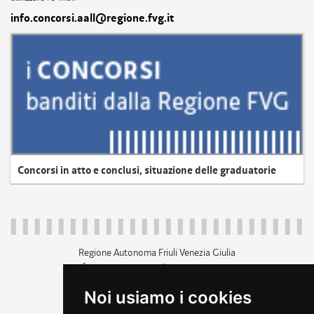
info.concorsi.aall@regione.fvg.it
Concorsi in atto e conclusi, situazione delle graduatorie
Regione Autonoma Friuli Venezia Giulia
c.f. 80014930327; p.iva 00526040324
piazza Unità d'Italia 1 Trieste
Noi usiamo i cookies
+39 040 3771111
regione.friuliveneziagiulia@certregione.fvg.it