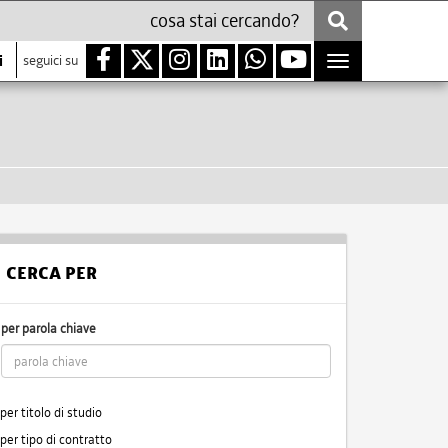
i
seguici su
Toggle
navigation
CERCA PER
per parola chiave
per titolo di studio
per tipo di contratto