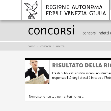
Concorsi
i concorsi indetti 
home
concorsi
ricerca
RISULTATO DELLA RI
I testi pubblicati costituiscono uno strume
responsabilità degli stessi è in capo all'E
Non ci sono risultati per i criteri richiesti.