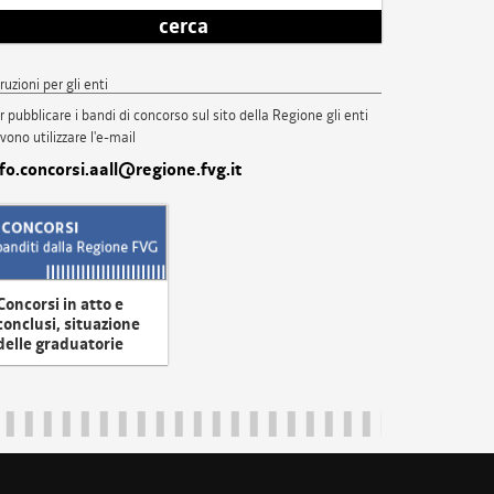
cerca
truzioni per gli enti
r pubblicare i bandi di concorso sul sito della Regione gli enti
vono utilizzare l'e-mail
nfo.concorsi.aall@regione.fvg.it
Concorsi in atto e
conclusi, situazione
delle graduatorie
uliveneziagiulia@certregione.fvg.it