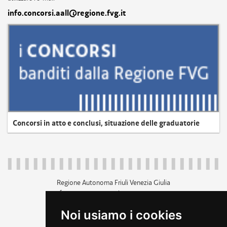
info.concorsi.aall@regione.fvg.it
Concorsi in atto e conclusi, situazione delle graduatorie
Regione Autonoma Friuli Venezia Giulia
c.f. 80014930327; p.iva 00526040324
piazza Unità d'Italia 1 Trieste
Noi usiamo i cookies
+39 040 3771111
regione.friuliveneziagiulia@certregione.fvg.it