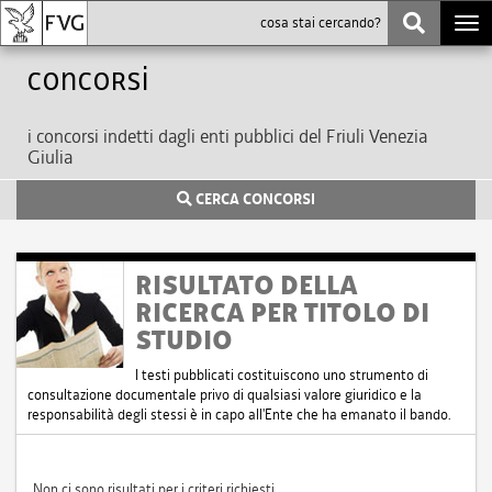
Togg
navi
Concorsi
i concorsi indetti dagli enti pubblici del Friuli Venezia
Giulia
CERCA CONCORSI
RISULTATO DELLA
RICERCA PER TITOLO DI
STUDIO
I testi pubblicati costituiscono uno strumento di
consultazione documentale privo di qualsiasi valore giuridico e la
responsabilità degli stessi è in capo all'Ente che ha emanato il bando.
Non ci sono risultati per i criteri richiesti.