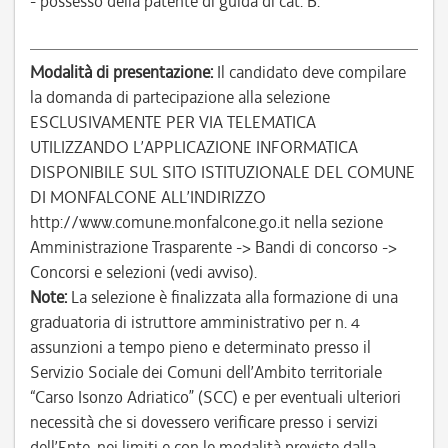
- possesso della patente di guida di cat. B.
Modalità di presentazione:
Il candidato deve compilare
la domanda di partecipazione alla selezione
ESCLUSIVAMENTE PER VIA TELEMATICA
UTILIZZANDO L’APPLICAZIONE INFORMATICA
DISPONIBILE SUL SITO ISTITUZIONALE DEL COMUNE
DI MONFALCONE ALL’INDIRIZZO
http://www.comune.monfalcone.go.it nella sezione
Amministrazione Trasparente -> Bandi di concorso ->
Concorsi e selezioni (vedi avviso).
Note:
La selezione è finalizzata alla formazione di una
graduatoria di istruttore amministrativo per n. 4
assunzioni a tempo pieno e determinato presso il
Servizio Sociale dei Comuni dell’Ambito territoriale
“Carso Isonzo Adriatico” (SCC) e per eventuali ulteriori
necessità che si dovessero verificare presso i servizi
dell’Ente, nei limiti e con le modalità previste dalla