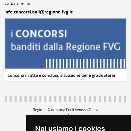
utilizzare l'e-mail
info.concorsi.aall@regione.fvg.it
Concorsi in atto e conclusi, situazione delle graduatorie
Regione Autonoma Friuli Venezia Giulia
c.f. 80014930327; p.iva 00526040324
piazza Unità d'Italia 1 Trieste
Noi usiamo i cookies
+39 040 3771111