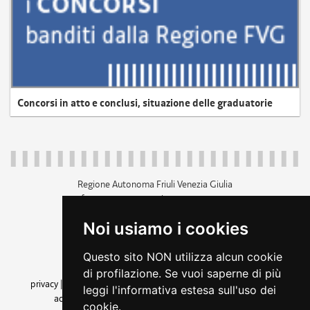
Concorsi in atto e conclusi, situazione delle graduatorie
Regione Autonoma Friuli Venezia Giulia
c.f. 80014930327; p.iva 00526040324
piazza Unità d'Italia 1 Trieste
Noi usiamo i cookies
+39 040 3771111
regione.friuliveneziagiulia@certregione.fvg.it
Questo sito NON utilizza alcun cookie
amministrazione trasparente
di profilazione. Se vuoi saperne di più
privacy
|
cookie
|
note legali
|
accessibilità
|
rss
|
dichiarazione di
leggi l'informativa estesa sull'uso dei
accessibilità
|
feedback
|
cambio preferenze cookie
cookie.