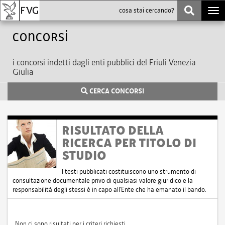
Togg
navi
Concorsi
i concorsi indetti dagli enti pubblici del Friuli Venezia
Giulia
CERCA CONCORSI
RISULTATO DELLA
RICERCA PER TITOLO DI
STUDIO
I testi pubblicati costituiscono uno strumento di
consultazione documentale privo di qualsiasi valore giuridico e la
responsabilità degli stessi è in capo all'Ente che ha emanato il bando.
Non ci sono risultati per i criteri richiesti.