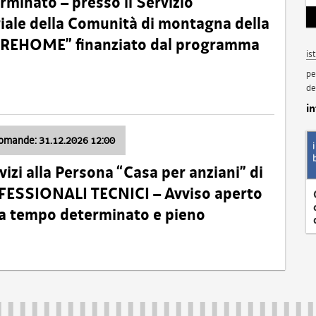
minato – presso il Servizio
oriale della Comunità di montagna della
o “REHOME” finanziato dal programma
is
pe
de
i
domande: 31.12.2026 12:00
izi alla Persona “Casa per anziani” di
ROFESSIONALI TECNICI – Avviso aperto
 a tempo determinato e pieno