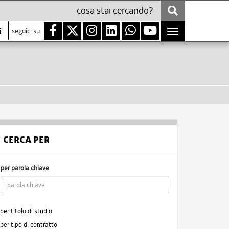
i
seguici su
Toggle
navigation
CERCA PER
per parola chiave
per titolo di studio
per tipo di contratto