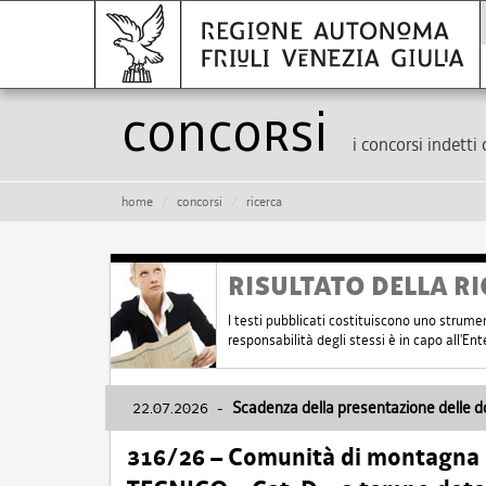
Concorsi
i concorsi indetti 
home
concorsi
ricerca
RISULTATO DELLA RI
I testi pubblicati costituiscono uno strume
responsabilità degli stessi è in capo all'E
22.07.2026
-
Scadenza della presentazione delle 
316/26 – Comunità di montagna