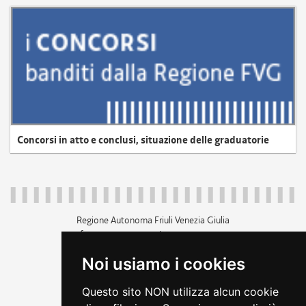
Concorsi in atto e conclusi, situazione delle graduatorie
Regione Autonoma Friuli Venezia Giulia
c.f. 80014930327; p.iva 00526040324
piazza Unità d'Italia 1 Trieste
Noi usiamo i cookies
+39 040 3771111
regione.friuliveneziagiulia@certregione.fvg.it
Questo sito NON utilizza alcun cookie
amministrazione trasparente