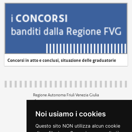
Concorsi in atto e conclusi, situazione delle graduatorie
Regione Autonoma Friuli Venezia Giulia
c.f. 80014930327; p.iva 00526040324
piazza Unità d'Italia 1 Trieste
Noi usiamo i cookies
+39 040 3771111
regione.friuliveneziagiulia@certregione.fvg.it
Questo sito NON utilizza alcun cookie
amministrazione trasparente