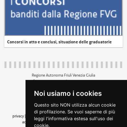
Concorsi in atto e conclusi, situazione delle graduatorie
Regione Autonoma Friuli Venezia Giulia
c.f. 80014930327; p.iva 00526040324
piazza Unità d'Italia 1 Trieste
Noi usiamo i cookies
+39 040 3771111
regione.friuliveneziagiulia@certregione.fvg.it
Questo sito NON utilizza alcun cookie
amministrazione trasparente
di profilazione. Se vuoi saperne di più
privacy
|
cookie
|
note legali
|
accessibilità
|
rss
|
dichiarazione di
leggi l'informativa estesa sull'uso dei
accessibilità
|
feedback
|
cambio preferenze cookie
cookie.