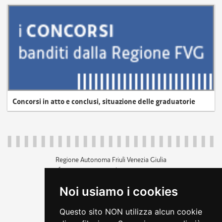
Concorsi in atto e conclusi, situazione delle graduatorie
Regione Autonoma Friuli Venezia Giulia
c.f. 80014930327; p.iva 00526040324
piazza Unità d'Italia 1 Trieste
Noi usiamo i cookies
+39 040 3771111
regione.friuliveneziagiulia@certregione.fvg.it
Questo sito NON utilizza alcun cookie
amministrazione trasparente