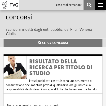
Togg
navi
Concorsi
i concorsi indetti dagli enti pubblici del Friuli Venezia
Giulia
CERCA CONCORSI
RISULTATO DELLA
RICERCA PER TITOLO DI
STUDIO
I testi pubblicati costituiscono uno strumento di
consultazione documentale privo di qualsiasi valore giuridico e la
responsabilità degli stessi è in capo all'Ente che ha emanato il bando.
Non ci sono risultati per i criteri richiesti.