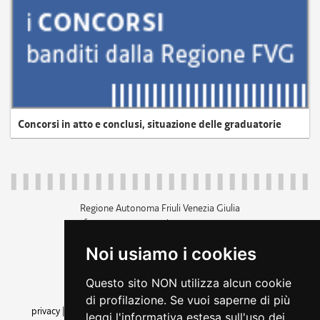
Concorsi in atto e conclusi, situazione delle graduatorie
Regione Autonoma Friuli Venezia Giulia
c.f. 80014930327; p.iva 00526040324
piazza Unità d'Italia 1 Trieste
Noi usiamo i cookies
+39 040 3771111
regione.friuliveneziagiulia@certregione.fvg.it
Questo sito NON utilizza alcun cookie
amministrazione trasparente
di profilazione. Se vuoi saperne di più
privacy
|
cookie
|
note legali
|
accessibilità
|
rss
|
dichiarazione di
leggi l'informativa estesa sull'uso dei