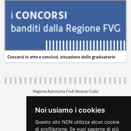
Concorsi in atto e conclusi, situazione delle graduatorie
Regione Autonoma Friuli Venezia Giulia
c.f. 80014930327; p.iva 00526040324
piazza Unità d'Italia 1 Trieste
Noi usiamo i cookies
+39 040 3771111
regione.friuliveneziagiulia@certregione.fvg.it
Questo sito NON utilizza alcun cookie
amministrazione trasparente
di profilazione. Se vuoi saperne di più