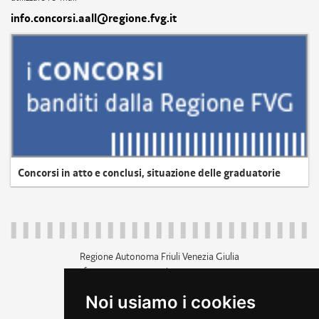
info.concorsi.aall@regione.fvg.it
Concorsi in atto e conclusi, situazione delle graduatorie
Regione Autonoma Friuli Venezia Giulia
c.f. 80014930327; p.iva 00526040324
piazza Unità d'Italia 1 Trieste
Noi usiamo i cookies
+39 040 3771111
regione.friuliveneziagiulia@certregione.fvg.it