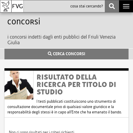
Togg
navi
Concorsi
i concorsi indetti dagli enti pubblici del Friuli Venezia
Giulia
CERCA CONCORSI
RISULTATO DELLA
RICERCA PER TITOLO DI
STUDIO
I testi pubblicati costituiscono uno strumento di
consultazione documentale privo di qualsiasi valore giuridico e la
responsabilità degli stessi è in capo all'Ente che ha emanato il bando.
Non ci sono risultati per i criteri richiesti.