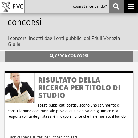
Togg
navi
Concorsi
i concorsi indetti dagli enti pubblici del Friuli Venezia
Giulia
CERCA CONCORSI
RISULTATO DELLA
RICERCA PER TITOLO DI
STUDIO
I testi pubblicati costituiscono uno strumento di
consultazione documentale privo di qualsiasi valore giuridico e la
responsabilità degli stessi è in capo all'Ente che ha emanato il bando.
Non ci sono risultati per i criteri richiesti.