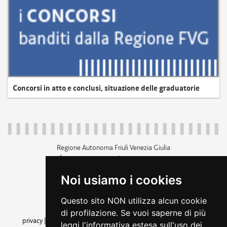
Concorsi in atto e conclusi, situazione delle graduatorie
Regione Autonoma Friuli Venezia Giulia
c.f. 80014930327; p.iva 00526040324
piazza Unità d'Italia 1 Trieste
Noi usiamo i cookies
+39 040 3771111
regione.friuliveneziagiulia@certregione.fvg.it
Questo sito NON utilizza alcun cookie
amministrazione trasparente
di profilazione. Se vuoi saperne di più
privacy
|
cookie
|
note legali
|
accessibilità
|
rss
|
dichiarazione di
leggi l'informativa estesa sull'uso dei