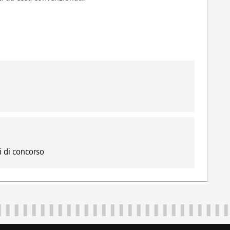
 di concorso
Regione Autonoma Friuli Venezia Giulia