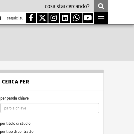
i
seguici su
Toggle
navigation
CERCA PER
per parola chiave
per titolo di studio
per tipo di contratto