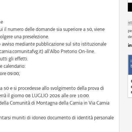
me
is
ui il numero delle domande sia superiore a 50, viene
pe
svolgere una preselezione.
de
to avviso mediante pubblicazione sul sito istituzionale
i
rnia.comunitafvg.it) all’Albo Pretorio On-line.
tti gli effetti.
e calendario:
ore 09:00;
a 50 e si procedesse allo svolgimento della prova di
terrà il giorno 08 LUGLIO 2026 alle ore 10.00.
della Comunità di Montagna della Carnia in Via Carnia
entarsi muniti di idoneo documento di identità personale