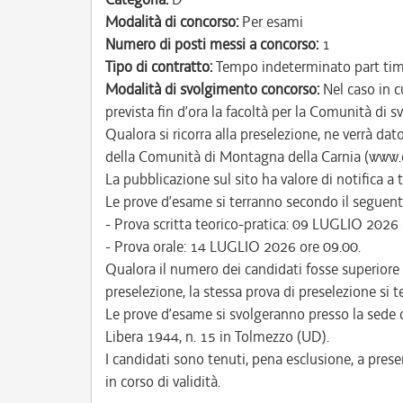
Modalità di concorso:
Per esami
Numero di posti messi a concorso:
1
Tipo di contratto:
Tempo indeterminato part ti
Modalità di svolgimento concorso:
Nel caso in c
prevista fin d’ora la facoltà per la Comunità di 
Qualora si ricorra alla preselezione, ne verrà da
della Comunità di Montagna della Carnia (www.ca
La pubblicazione sul sito ha valore di notifica a tu
Le prove d’esame si terranno secondo il seguent
- Prova scritta teorico-pratica: 09 LUGLIO 2026 
- Prova orale: 14 LUGLIO 2026 ore 09.00.
Qualora il numero dei candidati fosse superiore 
preselezione, la stessa prova di preselezione si 
Le prove d’esame si svolgeranno presso la sede 
Libera 1944, n. 15 in Tolmezzo (UD).
I candidati sono tenuti, pena esclusione, a pres
in corso di validità.