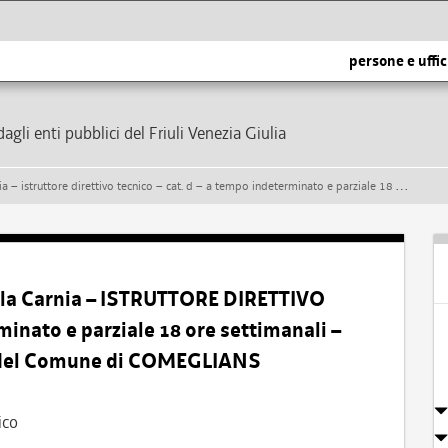
persone e uffic
dagli enti pubblici del Friuli Venezia Giulia
ico – cat. d – a tempo indeterminato e parziale 18 ore settimanali – presso l’area tecnico manutentiva del comune di comeglians
lla Carnia – ISTRUTTORE DIRETTIVO
inato e parziale 18 ore settimanali –
a del Comune di COMEGLIANS
ico