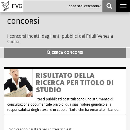
Togg
navi
Concorsi
i concorsi indetti dagli enti pubblici del Friuli Venezia
Giulia
CERCA CONCORSI
RISULTATO DELLA
RICERCA PER TITOLO DI
STUDIO
I testi pubblicati costituiscono uno strumento di
consultazione documentale privo di qualsiasi valore giuridico e la
responsabilità degli stessi è in capo all'Ente che ha emanato il bando.
Non ci sono risultati per i criteri richiesti.