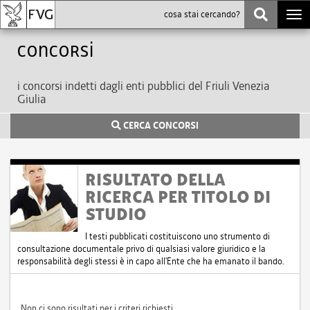
Togg
navi
Concorsi
i concorsi indetti dagli enti pubblici del Friuli Venezia
Giulia
CERCA CONCORSI
RISULTATO DELLA
RICERCA PER TITOLO DI
STUDIO
I testi pubblicati costituiscono uno strumento di
consultazione documentale privo di qualsiasi valore giuridico e la
responsabilità degli stessi è in capo all'Ente che ha emanato il bando.
Non ci sono risultati per i criteri richiesti.