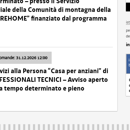
minato – presso il Servizio
oriale della Comunità di montagna della
o “REHOME” finanziato dal programma
is
pe
de
i
domande: 31.12.2026 12:00
izi alla Persona “Casa per anziani” di
ROFESSIONALI TECNICI – Avviso aperto
 a tempo determinato e pieno