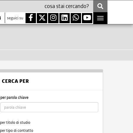
i
seguici su
Toggle
navigation
CERCA PER
per parola chiave
per titolo di studio
per tipo di contratto