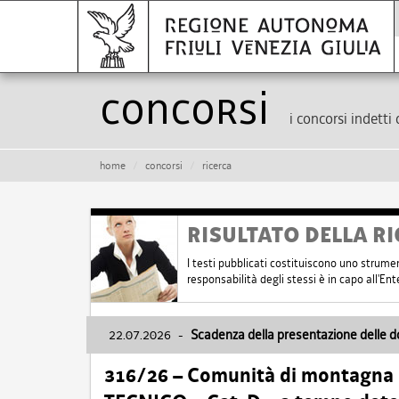
Concorsi
i concorsi indetti 
home
concorsi
ricerca
RISULTATO DELLA RI
I testi pubblicati costituiscono uno strume
responsabilità degli stessi è in capo all'E
22.07.2026
-
Scadenza della presentazione delle 
316/26 – Comunità di montagna