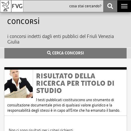
Togg
navi
Concorsi
i concorsi indetti dagli enti pubblici del Friuli Venezia
Giulia
CERCA CONCORSI
RISULTATO DELLA
RICERCA PER TITOLO DI
STUDIO
I testi pubblicati costituiscono uno strumento di
consultazione documentale privo di qualsiasi valore giuridico e la
responsabilità degli stessi è in capo all'Ente che ha emanato il bando.
Non ci sono risultati per i criteri richiesti.