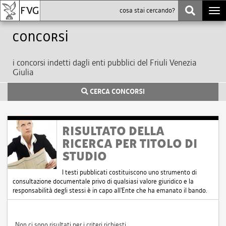
Togg
navi
Concorsi
i concorsi indetti dagli enti pubblici del Friuli Venezia
Giulia
CERCA CONCORSI
RISULTATO DELLA
RICERCA PER TITOLO DI
STUDIO
I testi pubblicati costituiscono uno strumento di
consultazione documentale privo di qualsiasi valore giuridico e la
responsabilità degli stessi è in capo all'Ente che ha emanato il bando.
Non ci sono risultati per i criteri richiesti.