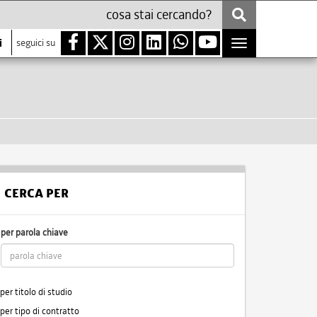
i
seguici su
Toggle
navigation
CERCA PER
per parola chiave
per titolo di studio
per tipo di contratto