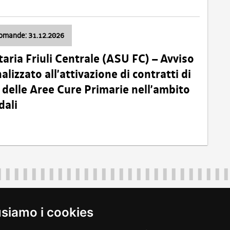
domande: 31.12.2026
taria Friuli Centrale (ASU FC) – Avviso
alizzato all’attivazione di contratti di
delle Aree Cure Primarie nell’ambito
dali
Regione Autonoma Friuli Venezia Giulia
40324
|
piazza Unità d'Italia 1 Trieste
|
+39 040 3771111
|
regione.fri
usiamo i cookies
legali
|
accessibilità
|
rss
|
dichiarazione di accessibilità
|
feedback
|
c