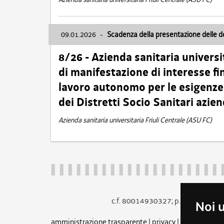
09.01.2026
-
Scadenza della presentazione delle 
8/26 - Azienda sanitaria universi
di manifestazione di interesse fin
lavoro autonomo per le esigenze 
dei Distretti Socio Sanitari azien
Azienda sanitaria universitaria Friuli Centrale (ASU FC)
c.f. 80014930327; p.iva 005260
Noi 
amministrazione trasparente
|
privacy
|
cookie
|
note 