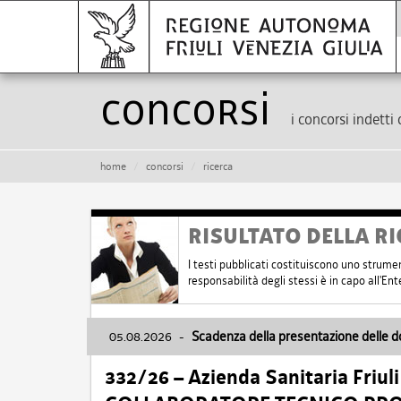
Concorsi
i concorsi indetti 
home
concorsi
ricerca
RISULTATO DELLA RI
I testi pubblicati costituiscono uno strume
responsabilità degli stessi è in capo all'E
05.08.2026
-
Scadenza della presentazione delle 
332/26 – Azienda Sanitaria Friul