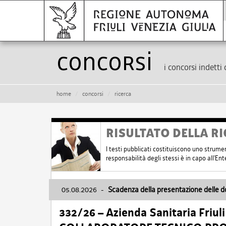
Concorsi
i concorsi indetti 
home
concorsi
ricerca
RISULTATO DELLA RI
I testi pubblicati costituiscono uno strume
responsabilità degli stessi è in capo all'E
05.08.2026
-
Scadenza della presentazione delle 
332/26 – Azienda Sanitaria Friul