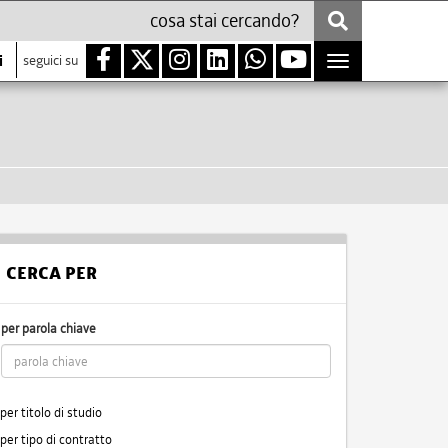
i
seguici su
Toggle
navigation
CERCA PER
per parola chiave
per titolo di studio
per tipo di contratto