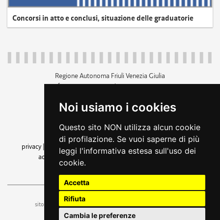
Concorsi in atto e conclusi, situazione delle graduatorie
Regione Autonoma Friuli Venezia Giulia
c.f. 80014930327; p.iva 00526040324
piazza Unità d'Italia 1 Trieste
Noi usiamo i cookies
+39 040 3771111
regione.friuliveneziagiulia@certregione.fvg.it
Questo sito NON utilizza alcun cookie
amministrazione trasparente
di profilazione. Se vuoi saperne di più
privacy
|
cookie
|
note legali
|
accessibilità
|
rss
|
dichiarazione di
leggi l'informativa estesa sull'uso dei
accessibilità
|
feedback
|
cambio preferenze cookie
cookie.
seguici su
Accetta
Rifiuta
ufficio stampa e comunicazione
sito a cura dell'
Cambia le preferenze