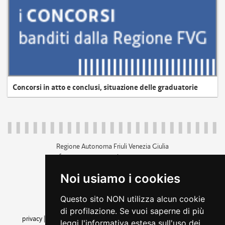
Concorsi in atto e conclusi, situazione delle graduatorie
Regione Autonoma Friuli Venezia Giulia
c.f. 80014930327; p.iva 00526040324
piazza Unità d'Italia 1 Trieste
Noi usiamo i cookies
+39 040 3771111
regione.friuliveneziagiulia@certregione.fvg.it
Questo sito NON utilizza alcun cookie
amministrazione trasparente
di profilazione. Se vuoi saperne di più
privacy
|
cookie
|
note legali
|
accessibilità
|
rss
|
dichiarazione di
leggi l'informativa estesa sull'uso dei