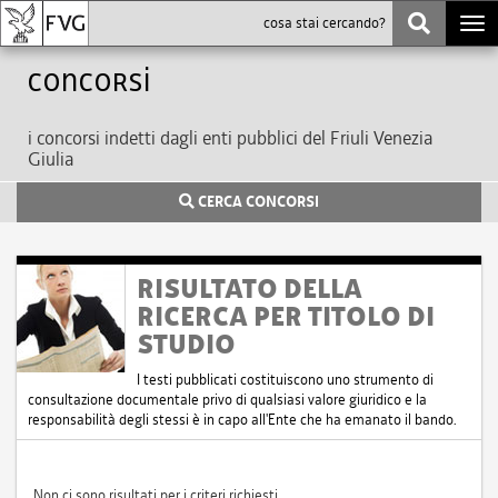
Togg
navi
Concorsi
i concorsi indetti dagli enti pubblici del Friuli Venezia
Giulia
CERCA CONCORSI
RISULTATO DELLA
RICERCA PER TITOLO DI
STUDIO
I testi pubblicati costituiscono uno strumento di
consultazione documentale privo di qualsiasi valore giuridico e la
responsabilità degli stessi è in capo all'Ente che ha emanato il bando.
Non ci sono risultati per i criteri richiesti.